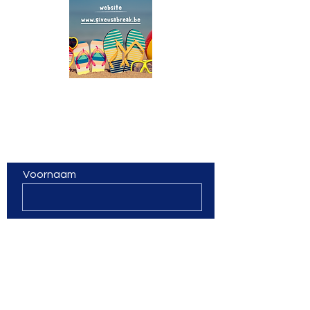
Contacteer ons
Voornaam
Familienaam
Email