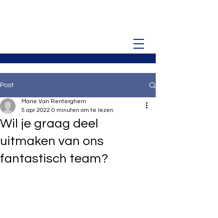
Post
Marie Van Renterghem
5 apr 2022
0 minuten om te lezen
Wil je graag deel
uitmaken van ons
fantastisch team?