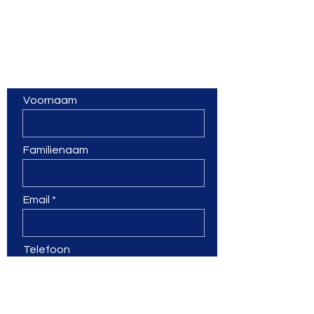
zomervakantie?
Contacteer ons
Voornaam
Familienaam
Email
Telefoon
Bericht