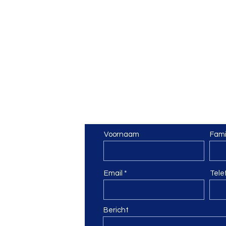
 vzw
Contacteer ons
Voornaam
Fami
Email
Tele
Bericht